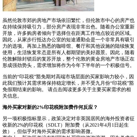
虽然伦敦市郊的房地产市场依旧繁忙，但伦敦市中心的房产也
在持续保持吸引力，部分房产表现非常出色。随着办公室重新
开放，许多购房者倾向于选择住在距离工作地点较近的区域。
因此，从家步行抵达办公室的短途通勤会是一个非常具有吸引
力的选项。再加上熟悉的咖啡馆、餐厅和其他设施的陆续恢复
使用，生活恢复常态是所有人都期望的美好愿景。因此，随着
伦敦解除封锁后的复苏开放，整个伦敦的黄金房地产市场正在
形成强劲势头，需求增加将作为今年下半年的一个积极信号。
当前的“印花税”豁免期对高端市场层面的买家影响力较小，因
此我们预计其需求将保持稳定增长，并不受九月份“印花税”豁
免假期结束的影响。 请点击阅读更多关于主要买家需求的相
关信息。
海外买家对新的2%印花税附加费作何反应？
另一项积极指标显示，政策决定对非英国居民的海外投资者征
收新的2%的印花税（SDLT）附加费（从2021年4月1日起生
效），但似乎对海外买家的需求影响甚微。