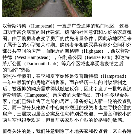
汉普斯特德（Hampstead）一直是广受追捧的热门地区，这要
归功于富含底蕴的时代建筑、稳固的社区意识和友好的家庭氛
围。由于购房者改变了房产的优先考量条件，因此该地区迎来
了属于它的小型繁荣时期。购房者争相购买具有额外空间和外
部公共空间的房产，而附近的海格特（Highgate），西汉普斯
特德（West Hampstead），伯利兹公园（Belsize Park）和达特
茅斯公园（Dartmouth Park）等几个区域也享受着疫情之后
的“回弹”热度。
依照往年惯例，春季和夏季始终是汉普斯特德（Hampstead）
一年中最繁忙的房地产销售季。而在经历一年的封锁限制之
后，被压抑的购房需求得以触底反弹，因此引发了一批热衷汉
普斯特德（Hampstead）购房者的大量询盘。其中许多现金买
家，他们已经出售了之前的房产，准备好进入新一轮的投资购
买。而一部分从伦敦市中心向外搬迁的投资者也在寻找合适的
房产，三居或四居室公寓及住宅特别受欢迎。一居室和较小的
两居室也很受欢迎，但目前买家对小户型的价格特别敏感。
值得关注的是，我们注意到除了本地买家和投资者，来自香港