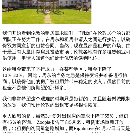
我们开始看到伦敦的租房需求回升，而我们在伦敦16个的分部
团队正在努力工作，在房东和租房申请人之间进行接洽，以确
保双方同意新的租赁合同。当然，现在显然是租户的市场。
由
于最近有大量库存房源投放市场，伦敦各地有许多租赁物业可
供使用，申请人知道他们处于优势的谈判地位。
这给租金带来了下行压力，在某些地区，租金下降了
10％-20％。因此，房东的当务之急是保持变通并准备进行协
商，以确保他们的房产被租用并带来稳定的收入，虽然目前的
租金不是他们所期望的那样多。
我们非常希望这个艰难的时期只是短暂的，并且随着封城限制
的放宽，我们预计伦敦的出租市场将很快恢复。
令人欣慰的是，虽然3月份对出租房的需求下降了55％，但仍
有45％的咨询。 Zoopla报告了自5月来，租赁市场重新开放
后，出租房的询问量急剧增加，而Rightmove在5月27日当天是