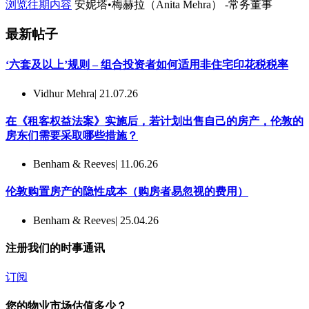
浏览往期内容
安妮塔•梅赫拉（Anita Mehra） -常务董事
最新帖子
‘六套及以上’规则 – 组合投资者如何适用非住宅印花税税率
Vidhur Mehra
| 21.07.26
在《租客权益法案》实施后，若计划出售自己的房产，伦敦的
房东们需要采取哪些措施？
Benham & Reeves
| 11.06.26
伦敦购置房产的隐性成本（购房者易忽视的费用）
Benham & Reeves
| 25.04.26
注册我们的时事通讯
订阅
您的物业市场估值多少？