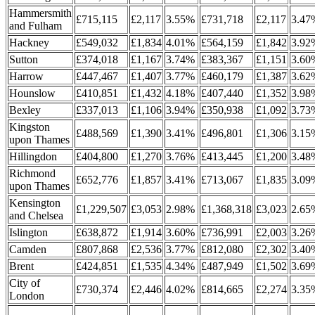
Hammersmith
£715,115
£2,117
3.55%
£731,718
£2,117
3.47
and Fulham
Hackney
£549,032
£1,834
4.01%
£564,159
£1,842
3.92
Sutton
£374,018
£1,167
3.74%
£383,367
£1,151
3.60
Harrow
£447,467
£1,407
3.77%
£460,179
£1,387
3.62
Hounslow
£410,851
£1,432
4.18%
£407,440
£1,352
3.98
Bexley
£337,013
£1,106
3.94%
£350,938
£1,092
3.73
Kingston
£488,569
£1,390
3.41%
£496,801
£1,306
3.15
upon Thames
Hillingdon
£404,800
£1,270
3.76%
£413,445
£1,200
3.48
Richmond
£652,776
£1,857
3.41%
£713,067
£1,835
3.09
upon Thames
Kensington
£1,229,507
£3,053
2.98%
£1,368,318
£3,023
2.65
and Chelsea
Islington
£638,872
£1,914
3.60%
£736,991
£2,003
3.26
Camden
£807,868
£2,536
3.77%
£812,080
£2,302
3.40
Brent
£424,851
£1,535
4.34%
£487,949
£1,502
3.69
City of
£730,374
£2,446
4.02%
£814,665
£2,274
3.35
London