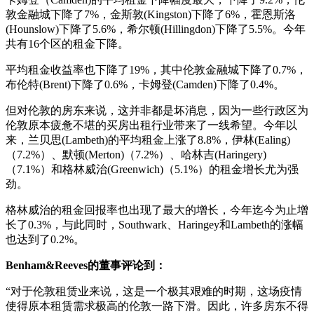
敦金融城下降了7%，金斯敦(Kingston)下降了6%，霍恩斯洛
(Hounslow)下降了5.6%，希尔顿(Hillingdon)下降了5.5%。今年
共有16个区的租金下降。
平均租金收益率也下降了19%，其中伦敦金融城下降了0.7%，
布伦特(Brent)下降了0.6%，卡姆登(Camden)下降了0.4%。
但对伦敦的房东来说，这并非都是坏消息，因为一些行政区为
伦敦原本疲惫不堪的买房出租行业带来了一线希望。今年以
来，兰贝思(Lambeth)的平均租金上涨了8.8%，伊林(Ealing)
（7.2%）、默顿(Merton)（7.2%）、哈林吉(Haringery)
（7.1%）和格林威治(Greenwich)（5.1%）的租金增长尤为强
劲。
格林威治的租金回报率也出现了最大的增长，今年迄今为止增
长了0.3%，与此同时，Southwark、Haringey和Lambeth的涨幅
也达到了0.2%。
Benham&Reeves的董事评论到：
“对于伦敦租赁业来说，这是一个极其艰难的时期，这场疫情
使得原本租赁需求极高的伦敦一路下滑。因此，许多房东不得