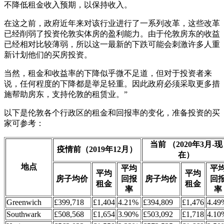
不降低租金收入预期，以保持收入。
在这之前，政府近年来对该行业进行了一系列改革，这些改革
已经削弱了投资伦敦实体房的盈利能力。由于伦敦房东的收益
已经相对比较薄弱，所以这一最新的下跌可能会刺激许多人重
新计划他们的买房投资。
当然，租金和收益率的下降似乎微不足道，但对于投资者来
说，任何程度的下降都是举足轻重。因此政府必须采取更多措
施帮助房东，支持伦敦的租赁业。”
以下是伦敦各个行政区的租金和回报率的变化，准备投资的买
家可参考：
当前 （2020年3月-现
疫情前（2019年12月）
在）
地点
平均
平
平均
平均
房子均价
回报
房子均价
回
租金
租金
率
率
Greenwich
£399,718
£1,404
4.21%
£394,809
£1,476
4.49
Southwark
£508,568
£1,654
3.90%
£503,092
£1,718
4.10