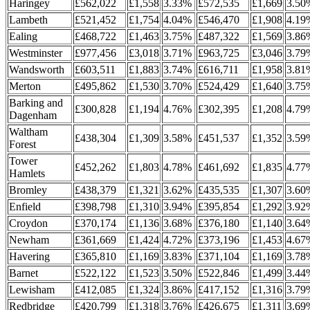
Haringey
£562,022
£1,558
3.33%
£572,535
£1,669
3.50
Lambeth
£521,452
£1,754
4.04%
£546,470
£1,908
4.19
Ealing
£468,722
£1,463
3.75%
£487,322
£1,569
3.86
Westminster
£977,456
£3,018
3.71%
£963,725
£3,046
3.79
Wandsworth
£603,511
£1,883
3.74%
£616,711
£1,958
3.81
Merton
£495,862
£1,530
3.70%
£524,429
£1,640
3.75
Barking and
£300,828
£1,194
4.76%
£302,395
£1,208
4.79
Dagenham
Waltham
£438,304
£1,309
3.58%
£451,537
£1,352
3.59
Forest
Tower
£452,262
£1,803
4.78%
£461,692
£1,835
4.77
Hamlets
Bromley
£438,379
£1,321
3.62%
£435,535
£1,307
3.60
Enfield
£398,798
£1,310
3.94%
£395,854
£1,292
3.92
Croydon
£370,174
£1,136
3.68%
£376,180
£1,140
3.64
Newham
£361,669
£1,424
4.72%
£373,196
£1,453
4.67
Havering
£365,810
£1,169
3.83%
£371,104
£1,169
3.78
Barnet
£522,122
£1,523
3.50%
£522,846
£1,499
3.44
Lewisham
£412,085
£1,324
3.86%
£417,152
£1,316
3.79
Redbridge
£420,799
£1,318
3.76%
£426,675
£1,311
3.69