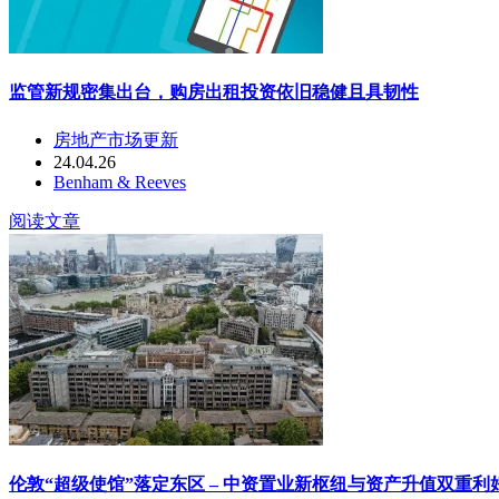
监管新规密集出台，购房出租投资依旧稳健且具韧性
房地产市场更新
24.04.26
Benham & Reeves
阅读文章
伦敦“超级使馆”落定东区 – 中资置业新枢纽与资产升值双重利