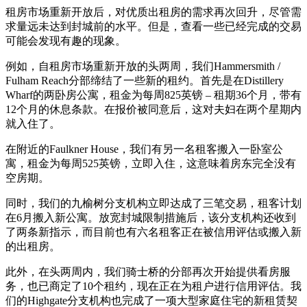
租房市场重新开放后，对优质出租房的需求再次回升，尽管需
求量远未达到封城前的水平。但是，查看一些已经完成的交易
可能会发现有趣的现象。
例如，自租房市场重新开放的头两周，我们Hammersmith /
Fulham Reach分部缔结了一些新的租约。首先是在Distillery
Wharf的两卧房公寓，租金为每周825英镑 – 租期36个月，带有
12个月的休息条款。在报价被同意后，这对夫妇在两个星期内
就入住了。
在附近的Faulkner House，我们有另一名租客搬入一卧室公
寓，租金为每周525英镑，立即入住，这意味着房东完全没有
空房期。
同时，我们的九榆树分支机构立即达成了三笔交易，租客计划
在6月搬入新公寓。放宽封城限制措施后，该分支机构还收到
了两条新指示，而目前也有六名租客正在被信用评估或搬入新
的出租房。
此外，在头两周内，我们骑士桥的分部再次开始提供看房服
务，也已商定了10个租约，现在正在为租户进行信用评估。我
们的Highgate分支机构也完成了一项大型家庭住宅的新租赁契