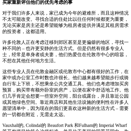
买家重新评估他们的优先考虑的事
对于我们许多人来说，家已成为今年的避难所，而且这种情况
不太可能改变。寻找合适的住处比以往任何时候都更为重要，
无论买家是房主还是希望能够为租房者提供并满足其租房需求
的投资者，这都适用。
许多伦敦人正在考虑迁移到郊区甚至是更偏僻的地区，寻找一
种不同的 – 也许更安静的生活方式。但是仍然有很多专业人
士，经常是单身者或夫妻，他们热爱住在伦敦市中心的喧嚣，
不想在其他任何地方生活。
这些专业人员在伦敦金融区或伦敦市中心都有很好的工作，在
家中或办公室工作时数也许很长。他们越来越希望能步行或骑
自行车上下班，不想乘坐公共交通工具。他们也考虑增加买房
预算，购买带有额外卧室的房产，以便在家中舒适地工作。他
们几乎肯定会想要一些室外空间，阳台或露台，并且靠近公园
或其他绿色空间。靠近商店和其他生活设施的便利性在许多人
愿望清单中，因为现在的我们更喜欢这种新的生活方式 – 需要
的一切都在附近，无需走太远。
Vauxhall的, Colindal的 Beaufort Park 和Fulham的 Imperial Wharf