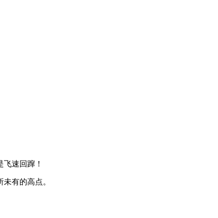
是飞速回蹿！
所未有的高点。