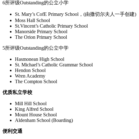
6所评级Outstanding的公立小学
St. Mary’s CofE Primary School，(由撒切尔夫人一手创建)
Moss Hall School
St.Vincent’s Catholic Primary School
Manorside Primary School
The Orion Primary School
5所评级Outstanding的公立中学
Hasmonean High School
St. Michael’s Catholic Grammar School
Hendon School
Wren Academy
The Compton School
优质私立学校
Mill Hill School
King Alfred School
Mount House School
Aldenham School (Boarding)
便利交通