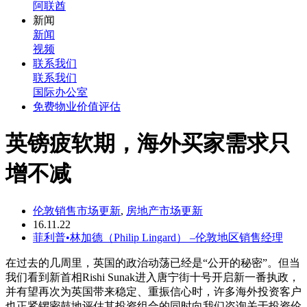
阿联酋
新闻
新闻
视频
联系我们
联系我们
国际办公室
免费物业价值评估
英镑疲软期，海外买家需求只
增不减
伦敦销售市场更新
,
房地产市场更新
16.11.22
菲利普•林加德（Philip Lingard） –伦敦地区销售经理
在过去的几周里，英国的政治动荡已经是“公开的秘密”。但当
我们看到新首相Rishi Sunak进入唐宁街十号开启新一番执政，
并有望再次为英国带来稳定、重振信心时，许多海外投资客户
也正紧锣密鼓地评估其投资组合的同时向我们咨询关于投资伦