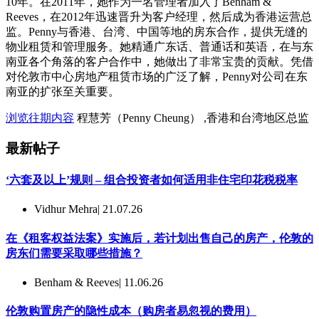
10年。在2011年，她作为一名管理者加入了Benham &
Reeves，在2012年迅速晋升为客户经理，然后成为香港运营总
监。Penny与香港、台湾、中国等地的房东合作，提供无缝的
物业租赁和管理服务。她精通广东话、普通话和英语，在与东
南亚各个角落的客户合作中，她做出了非常宝贵的贡献。凭借
对伦敦市中心房地产租赁市场的广泛了解，Penny对公司在东
南亚的扩张至关重要。
浏览往期内容
程慧芳（Penny Cheung） ,香港和台湾地区总监
最新帖子
‘六套及以上’规则 – 组合投资者如何适用非住宅印花税税率
Vidhur Mehra
| 21.07.26
在《租客权益法案》实施后，若计划出售自己的房产，伦敦的
房东们需要采取哪些措施？
Benham & Reeves
| 11.06.26
伦敦购置房产的隐性成本（购房者易忽视的费用）