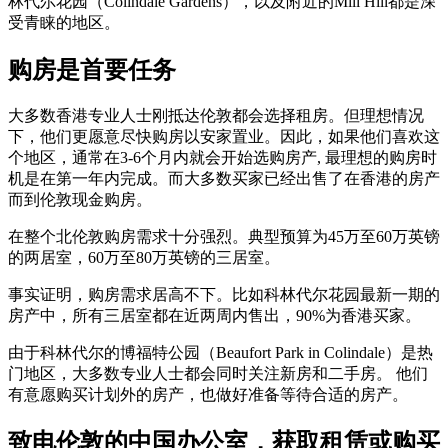
林代尔花园（Colindale Gardens），以及附近的Mill Hill都是深
受青睐的地区。
购房是首要任务
大多数香港专业人士刚抵达伦敦都会选择租房。但理想情况
下，他们更愿意尽快购房以安家置业。因此，如果他们喜欢这
个地区，通常在3-6个月内就会开始选购房产, 最理想的购房时
机是在第一年内完成。而大多数买家已经出售了在香港的房产
而到伦敦现金购房。
在整个北伦敦购房需求十分强烈。典型预算为45万至60万英镑
的两居室，60万至80万英镑的三居室。
事实证明，购房需求居高不下。比如科林代尔花园最新一期的
房产中，所有三居室都在近两周内售出，90%为香港买家。
由于科林代尔的博福特公园（Beaufort Park in Colindale）是热
门地区，大多数专业人士都会同时关注新房和二手房。 他们
有意愿购买计划外的房产，也做好准备等待合适的房产。
致电伦敦的中国办公室，获取租赁或购买