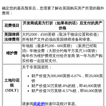
确定您的最高预算后，您需要了解在英国购买房产所需的额外
费用：
开发商或卖方打折（如果有的话）后支付的房产
花费项目
价格
英国律师
大约2000 - 4500英镑（取决于物业位置和价值）
法律费用
所有财产文件必须由英国律师准备和审查。
年地租（最多约200 - 600英镑）（新房已经取
消）年物业费（大部分约每平方英尺3-9英镑）
维护费
每年作为维护费用支付给开发商 第一年与房产购
买价格一起提前支付。
关于非英国居民：
财产价值为300,000英镑-6.67%，即20,000英
土地印花
镑
税
财产价值50万英镑-8%的税，即40,000英镑
（SDLT）
财产价值70万英镑-8.57%税，即60,000英镑
请参阅
此处的
快速印花税计算器。