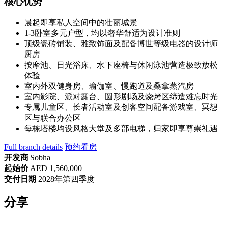
核心优势
晨起即享私人空间中的壮丽城景
1-3卧室多元户型，均以奢华舒适为设计准则
顶级瓷砖铺装、雅致饰面及配备博世等级电器的设计师
厨房
按摩池、日光浴床、水下座椅与休闲泳池营造极致放松
体验
室内外双健身房、瑜伽室、慢跑道及桑拿蒸汽房
室内影院、派对露台、圆形剧场及烧烤区缔造难忘时光
专属儿童区、长者活动室及创客空间配备游戏室、冥想
区与联合办公区
每栋塔楼均设风格大堂及多部电梯，归家即享尊崇礼遇
Full branch details
预约看房
开发商
Sobha
起始价
AED 1,560,000
交付日期
2028年第四季度
分享