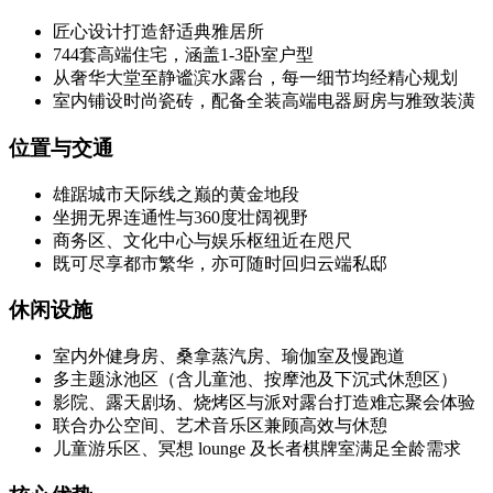
匠心设计打造舒适典雅居所
744套高端住宅，涵盖1-3卧室户型
从奢华大堂至静谧滨水露台，每一细节均经精心规划
室内铺设时尚瓷砖，配备全装高端电器厨房与雅致装潢
位置与交通
雄踞城市天际线之巅的黄金地段
坐拥无界连通性与360度壮阔视野
商务区、文化中心与娱乐枢纽近在咫尺
既可尽享都市繁华，亦可随时回归云端私邸
休闲设施
室内外健身房、桑拿蒸汽房、瑜伽室及慢跑道
多主题泳池区（含儿童池、按摩池及下沉式休憩区）
影院、露天剧场、烧烤区与派对露台打造难忘聚会体验
联合办公空间、艺术音乐区兼顾高效与休憩
儿童游乐区、冥想 lounge 及长者棋牌室满足全龄需求