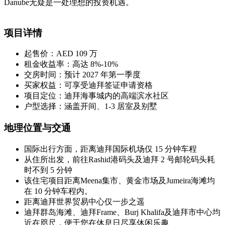
Danube无疑是一处理想的投资机遇。
项目详情
起售价：AED 109 万
租金收益率：高达 8%-10%
交房时间：预计 2027 年第一季度
买家权益：可享受迪拜签证申请资格
项目定位：迪拜海事城内的高端滨水社区
户型选择：涵盖开间、1-3 居室及别墅
地理位置与交通
国际出行方面，距离迪拜国际机场仅 15 分钟车程
从住所出发，前往Rashid港码头及迪拜 2 号邮轮码头耗
时不到 5 分钟
该住宅项目距离Meena集市、黄金市场及Jumeira海滩均
在 10 分钟车程内。
距离迪拜世界贸易中心仅一步之遥
迪拜群岛海滩、迪拜Frame、Burj Khalifa及迪拜市中心均
近在咫尺，便于您在休息日尽享休闲乐趣