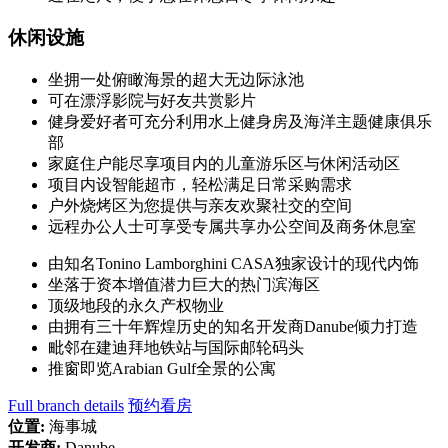
休闲设施
坐拥一处俯瞰海景的超大无边际泳池
可在漂浮影院与好友共赏影片
健身爱好者可充分利用水上健身房及海洋主题健康俱乐
部
家庭住户能尽享项目内的儿童游乐区与休闲活动区
项目内设智能超市，轻松满足日常采购需求
户外烧烤区为您提供与亲友欢聚社交的空间
远程办公人士可享受专属共享办公空间及商务休息室
由知名Tonino Lamborghini CASA独家设计的现代内饰
坐落于资本增值潜力巨大的热门滨海区
顶级地段的永久产权物业
由拥有三十年辉煌历史的知名开发商Danube倾力打造
毗邻在建迪拜地铁站与国际邮轮码头
推窗即览Arabian Gulf全景的公寓
Full branch details
预约看房
位置:
海事城
开发商:
Danube