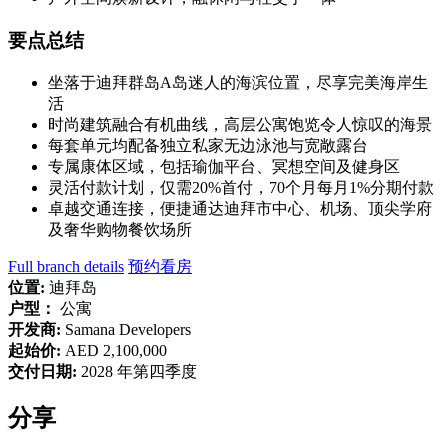
要点总结
坐落于迪拜群岛A岛迷人的海滨位置，尽享完美海岸生
活
时尚建筑融合有机曲线，高层公寓饱览令人惊叹的海景
每套单元均配备独立私家无边泳池与宽敞露台
专属康体区域，包括瑜伽平台、冥想空间及健身区
灵活付款计划，仅需20%首付，70个月每月1%分期付款
卓越交通连接，便捷通达迪拜市中心、机场、顶尖学府
及奢华购物餐饮场所
Full branch details
预约看房
位置:
迪拜岛
户型：
公寓
开发商:
Samana Developers
起始价:
AED 2,100,000
交付日期:
2028 年第四季度
分享