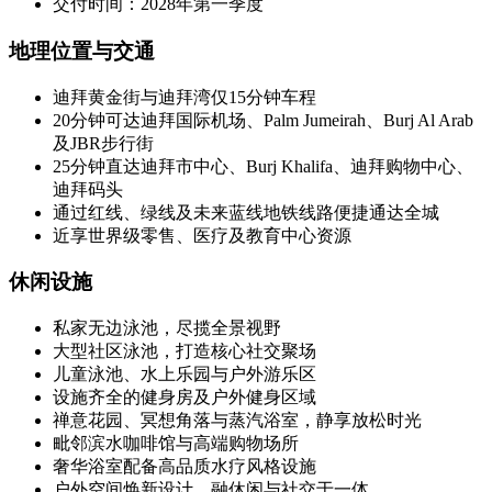
交付时间：2028年第一季度
地理位置与交通
迪拜黄金街与迪拜湾仅15分钟车程
20分钟可达迪拜国际机场、Palm Jumeirah、Burj Al Arab
及JBR步行街
25分钟直达迪拜市中心、Burj Khalifa、迪拜购物中心、
迪拜码头
通过红线、绿线及未来蓝线地铁线路便捷通达全城
近享世界级零售、医疗及教育中心资源
休闲设施
私家无边泳池，尽揽全景视野
大型社区泳池，打造核心社交聚场
儿童泳池、水上乐园与户外游乐区
设施齐全的健身房及户外健身区域
禅意花园、冥想角落与蒸汽浴室，静享放松时光
毗邻滨水咖啡馆与高端购物场所
奢华浴室配备高品质水疗风格设施
户外空间焕新设计，融休闲与社交于一体