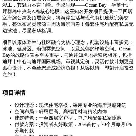
竣工，其魅力不言而喻。为您呈现——Ocean Bay，坐落于迪
拜群岛中央岛A岛核心地段！这座知名开发项目提供一至四居
室海滨公寓及顶层套房，将海岸生活与现代有机建筑完美交
融，整体布局灵感源自周边海景画卷！每套住宅均配有私属无
边泳池，尽显奢华格调。
项目以康体养生与社区融合为核心理念，配套设施丰富多元：
泳池、健身区、瑜伽冥想空间，以及葱郁的绿地空间。Ocean
Bay的战略位置亦至关重要，与迪拜知名地标紧密相连，包括
迪拜市中心与迪拜国际机场。审视其定价，灵活付款计划更是
贴心设计，不会给您造成经济负担！从容以待，即刻开启投资
之旅！
项目详情
设计理念：现代住宅塔楼，采用专业的海岸灵感建筑
空间布局：轩昂层高、高端用材与精装内饰
建筑特色：一至四居室户型，每户均配备私家泳池
付款方案：投资者友好政策，20%首付，70个月每月1%
分期付款