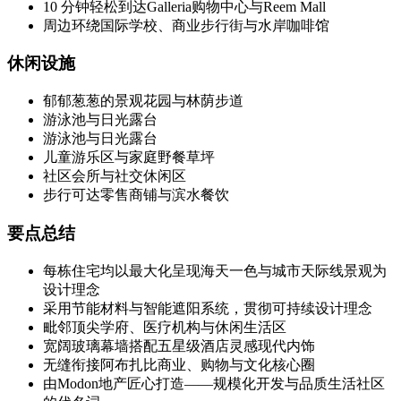
10 分钟轻松到达Galleria购物中心与Reem Mall
周边环绕国际学校、商业步行街与水岸咖啡馆
休闲设施
郁郁葱葱的景观花园与林荫步道
游泳池与日光露台
游泳池与日光露台
儿童游乐区与家庭野餐草坪
社区会所与社交休闲区
步行可达零售商铺与滨水餐饮
要点总结
每栋住宅均以最大化呈现海天一色与城市天际线景观为
设计理念
采用节能材料与智能遮阳系统，贯彻可持续设计理念
毗邻顶尖学府、医疗机构与休闲生活区
宽阔玻璃幕墙搭配五星级酒店灵感现代内饰
无缝衔接阿布扎比商业、购物与文化核心圈
由Modon地产匠心打造——规模化开发与品质生活社区