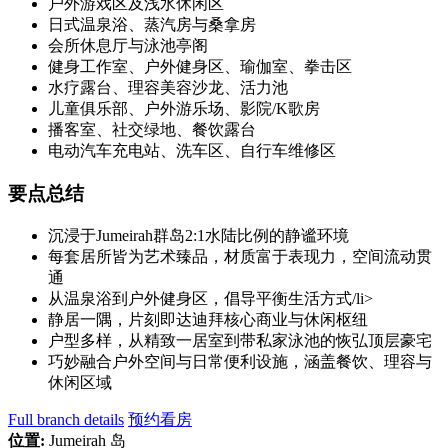
户外游戏区及浅水休闲区
日式温泉浴、蒸汽房与桑拿房
会所休息厅与泳池亭阁
健身工作室、户外健身区、瑜伽室、拳击区
水疗露台、理容美容沙龙、活力池
儿童俱乐部、户外游乐场、影院/K歌房
播客室、社交绿地、餐饮露台
电动汽车充电站、洗车区、自行车维修区
要点总结
沉浸于Jumeirah群岛2:1水陆比例的静谧环境
每套居所皆为艺术臻品，材质富于表现力，空间流动贯
通
从温泉浴到户外健身区，倡导平衡生活方式/li>
静居一隅，片刻即达迪拜核心商业与休闲枢纽
户型多样，从精致一居室到带私家泳池的恢弘顶层豪宅
巧妙融合户外空间与日常便利设施，涵盖餐饮、理容与
休闲区域
Full branch details
预约看房
位置:
Jumeirah 岛