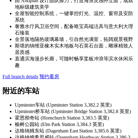
由 Arkiplan 设计团队操刀，打造海浪灵感外立面，成就
地标级建筑美学
全屋智能控制系统，一键掌控灯光、温控、窗帘及安防
系统
奢雅水疗风卫浴空间，配备唯宝高端洁具与意大利大理
石臻装
全景落地隔热玻璃幕墙，引自然光满室，拓阔观景视野
斯堪的纳维亚橡木实木地板与石英石台面，雕琢精致人
居质感
直通滨海漫步长廊，可随时畅享桨板冲浪等滨水休闲乐
趣
Full branch details
预约看房
附近的车站
Upminster车站 (Upminster Station 3,382.2 英里)
Upminster桥车站 (Upminster Bridge Station 3,382.8 英里)
霍恩彻奇站 (Hornchurch Station 3,383.5 英里)
榆树公园站 (Elm Park Station 3,384.3 英里)
达格纳姆东站 (Dagenham East Station 3,385.6 英里)
达格纳姆希思威站 (Dagenham Heathway Station 3,386.3