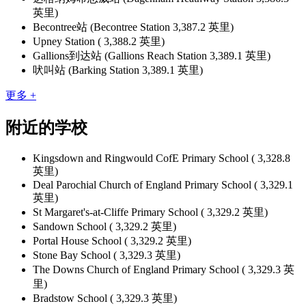
英里)
Becontree站 (Becontree Station 3,387.2 英里)
Upney Station ( 3,388.2 英里)
Gallions到达站 (Gallions Reach Station 3,389.1 英里)
吠叫站 (Barking Station 3,389.1 英里)
更多 +
附近的学校
Kingsdown and Ringwould CofE Primary School ( 3,328.8
英里)
Deal Parochial Church of England Primary School ( 3,329.1
英里)
St Margaret's-at-Cliffe Primary School ( 3,329.2 英里)
Sandown School ( 3,329.2 英里)
Portal House School ( 3,329.2 英里)
Stone Bay School ( 3,329.3 英里)
The Downs Church of England Primary School ( 3,329.3 英
里)
Bradstow School ( 3,329.3 英里)