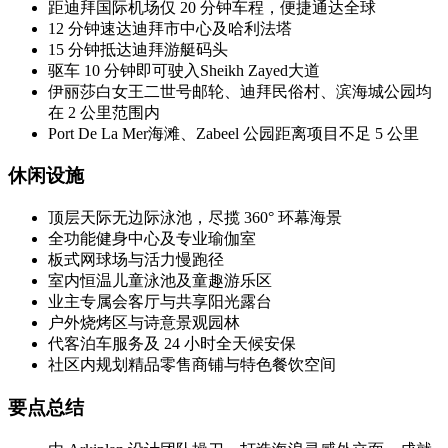
距迪拜国际机场仅 20 分钟车程，便捷通达全球
12 分钟速达迪拜市中心及哈利法塔
15 分钟抵达迪拜游艇码头
驱车 10 分钟即可驶入Sheikh Zayed大道
伊丽莎白女王二世号邮轮、迪拜民俗村、滨海城公园均
在 2 公里范围内
Port De La Mer海滩、Zabeel 公园距离项目不足 5 公里
休闲设施
顶层天际无边际泳池，尽揽 360° 环幕海景
全功能健身中心及专业瑜伽室
板式网球场与活力慢跑径
室内恒温儿童泳池及童趣游乐区
业主专属会客厅与共享阳光露台
户外烧烤区与诗意景观园林
代客泊车服务及 24 小时全天候安保
社区内规划精品零售商铺与特色餐饮空间
要点总结