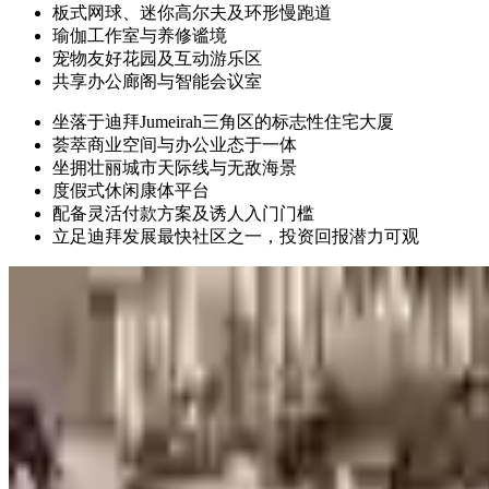
板式网球、迷你高尔夫及环形慢跑道
瑜伽工作室与养修谧境
宠物友好花园及互动游乐区
共享办公廊阁与智能会议室
坐落于迪拜Jumeirah三角区的标志性住宅大厦
荟萃商业空间与办公业态于一体
坐拥壮丽城市天际线与无敌海景
度假式休闲康体平台
配备灵活付款方案及诱人入门门槛
立足迪拜发展最快社区之一，投资回报潜力可观