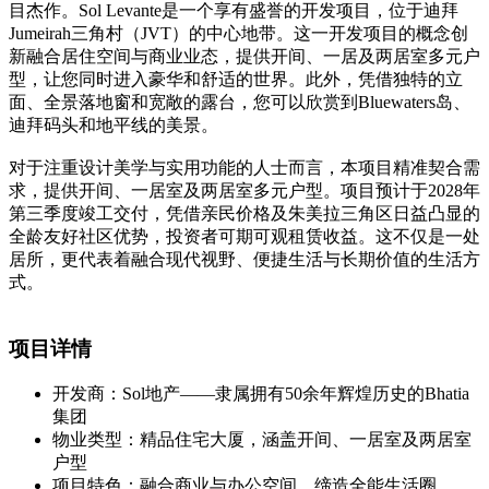
目杰作。Sol Levante是一个享有盛誉的开发项目，位于迪拜
Jumeirah三角村（JVT）的中心地带。这一开发项目的概念创
新融合居住空间与商业业态，提供开间、一居及两居室多元户
型，让您同时进入豪华和舒适的世界。此外，凭借独特的立
面、全景落地窗和宽敞的露台，您可以欣赏到Bluewaters岛、
迪拜码头和地平线的美景。
对于注重设计美学与实用功能的人士而言，本项目精准契合需
求，提供开间、一居室及两居室多元户型。项目预计于2028年
第三季度竣工交付，凭借亲民价格及朱美拉三角区日益凸显的
全龄友好社区优势，投资者可期可观租赁收益。这不仅是一处
居所，更代表着融合现代视野、便捷生活与长期价值的生活方
式。
项目详情
开发商：Sol地产——隶属拥有50余年辉煌历史的Bhatia
集团
物业类型：精品住宅大厦，涵盖开间、一居室及两居室
户型
项目特色：融合商业与办公空间，缔造全能生活圈