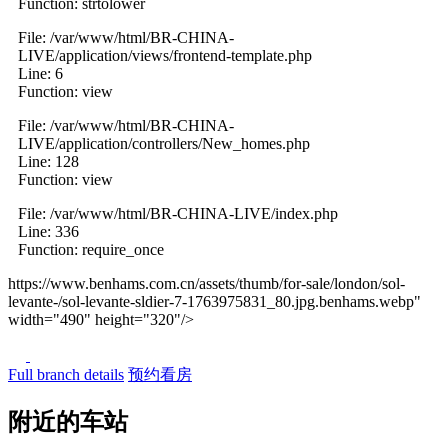
Function: strtolower
File: /var/www/html/BR-CHINA-
LIVE/application/views/frontend-template.php
Line: 6
Function: view
File: /var/www/html/BR-CHINA-
LIVE/application/controllers/New_homes.php
Line: 128
Function: view
File: /var/www/html/BR-CHINA-LIVE/index.php
Line: 336
Function: require_once
https://www.benhams.com.cn/assets/thumb/for-sale/london/sol-
levante-/sol-levante-sldier-7-1763975831_80.jpg.benhams.webp"
width="490" height="320"/>
Previous
Next
Full branch details
预约看房
附近的车站