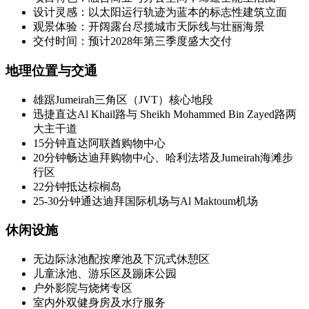
设计灵感：以太阳运行轨迹为蓝本的标志性建筑立面
观景体验：开阔露台尽揽城市天际线与壮丽海景
交付时间：预计2028年第三季度盛大交付
地理位置与交通
雄踞Jumeirah三角区（JVT）核心地段
迅捷直达Al Khail路与 Sheikh Mohammed Bin Zayed路两
大主干道
15分钟直达阿联酋购物中心
20分钟畅达迪拜购物中心、哈利法塔及Jumeirah海滩步
行区
22分钟抵达棕榈岛
25-30分钟通达迪拜国际机场与Al Maktoum机场
休闲设施
无边际泳池配按摩池及下沉式休憩区
儿童泳池、游乐区及蹦床公园
户外影院与烧烤专区
室内外双健身房及水疗服务