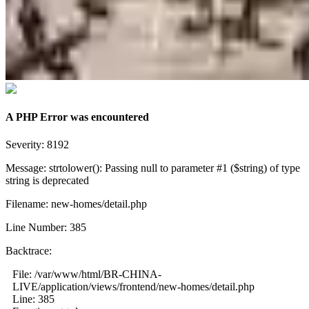
A PHP Error was encountered
Severity: 8192
Message: strtolower(): Passing null to parameter #1 ($string) of type
string is deprecated
Filename: new-homes/detail.php
Line Number: 385
Backtrace:
File: /var/www/html/BR-CHINA-
LIVE/application/views/frontend/new-homes/detail.php
Line: 385