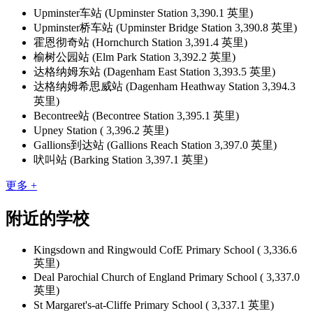
Upminster车站 (Upminster Station 3,390.1 英里)
Upminster桥车站 (Upminster Bridge Station 3,390.8 英里)
霍恩彻奇站 (Hornchurch Station 3,391.4 英里)
榆树公园站 (Elm Park Station 3,392.2 英里)
达格纳姆东站 (Dagenham East Station 3,393.5 英里)
达格纳姆希思威站 (Dagenham Heathway Station 3,394.3
英里)
Becontree站 (Becontree Station 3,395.1 英里)
Upney Station ( 3,396.2 英里)
Gallions到达站 (Gallions Reach Station 3,397.0 英里)
吠叫站 (Barking Station 3,397.1 英里)
更多 +
附近的学校
Kingsdown and Ringwould CofE Primary School ( 3,336.6
英里)
Deal Parochial Church of England Primary School ( 3,337.0
英里)
St Margaret's-at-Cliffe Primary School ( 3,337.1 英里)