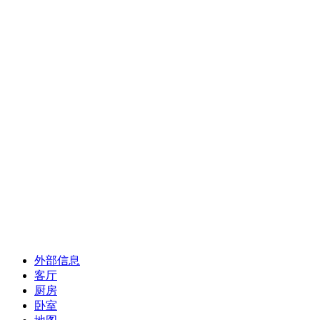
外部信息
客厅
厨房
卧室