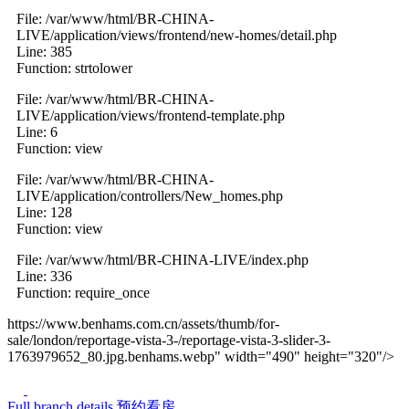
File: /var/www/html/BR-CHINA-
LIVE/application/views/frontend/new-homes/detail.php
Line: 385
Function: strtolower
File: /var/www/html/BR-CHINA-
LIVE/application/views/frontend-template.php
Line: 6
Function: view
File: /var/www/html/BR-CHINA-
LIVE/application/controllers/New_homes.php
Line: 128
Function: view
File: /var/www/html/BR-CHINA-LIVE/index.php
Line: 336
Function: require_once
https://www.benhams.com.cn/assets/thumb/for-
sale/london/reportage-vista-3-/reportage-vista-3-slider-3-
1763979652_80.jpg.benhams.webp" width="490" height="320"/>
Previous
Next
Full branch details
预约看房