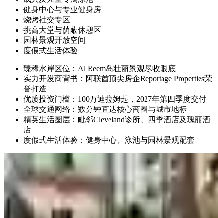
健身中心与专业健身房
烧烤社交专区
挑高大堂与荫蔽休憩区
园林景观开放空间
度假式生活体验
臻稀水岸区位：Al Reem岛壮丽景观尽收眼底
实力开发商背书：阿联酋顶尖房企Reportage Properties荣
誉打造
优质投资门槛：100万迪拉姆起，2027年第四季度交付
全球交通网络：数分钟直达核心商圈与城市地标
精英生活圈层：毗邻Cleveland诊所、四季酒店及瑰丽酒
店
度假式生活体验：健身中心、泳池与园林景观配套