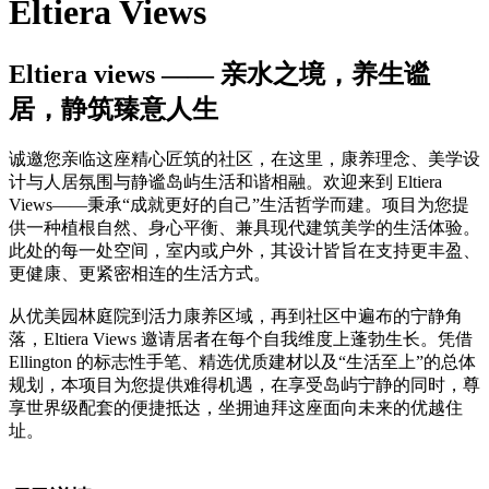
Eltiera Views
Eltiera views —— 亲水之境，养生谧
居，静筑臻意人生
诚邀您亲临这座精心匠筑的社区，在这里，康养理念、美学设
计与人居氛围与静谧岛屿生活和谐相融。欢迎来到 Eltiera
Views——秉承“成就更好的自己”生活哲学而建。项目为您提
供一种植根自然、身心平衡、兼具现代建筑美学的生活体验。
此处的每一处空间，室内或户外，其设计皆旨在支持更丰盈、
更健康、更紧密相连的生活方式。
从优美园林庭院到活力康养区域，再到社区中遍布的宁静角
落，Eltiera Views 邀请居者在每个自我维度上蓬勃生长。凭借
Ellington 的标志性手笔、精选优质建材以及“生活至上”的总体
规划，本项目为您提供难得机遇，在享受岛屿宁静的同时，尊
享世界级配套的便捷抵达，坐拥迪拜这座面向未来的优越住
址。