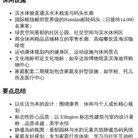
休闲设施
滨水体验直通滨水木栈道与码头长廊
国际枢纽毗邻世界级的Hamdan邮轮码头（日接待14,000
名乘客）
绿意空间葱郁的社区公园、社交空间与滨水休闲区
商业休闲精品店铺林立的零售长廊、高端餐饮及海滨咖
啡馆
运动康体规划内的健身区、运动设施与休闲景点
文化地标邻近文化地标，如辛达加博物馆及滨海迪拜购
物中心
家庭配套二期规划包含家庭友好型设施，如学校、托儿
所及医疗中心
要点总结
以生活为本的设计：围绕康养、休闲与个人成长精心规
划
标志性匠心品质：以 Ellington 标志性建筑与室内设计著
称，品质卓越，美学永恒
静谧岛屿氛围：葱郁园林与水韵元素共筑静谧岛屿风情
家庭友好规划：专为家庭打造休闲、学习与社区互动的