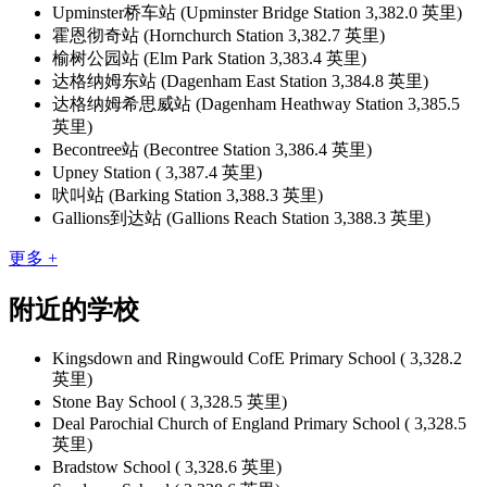
Upminster桥车站 (Upminster Bridge Station 3,382.0 英里)
霍恩彻奇站 (Hornchurch Station 3,382.7 英里)
榆树公园站 (Elm Park Station 3,383.4 英里)
达格纳姆东站 (Dagenham East Station 3,384.8 英里)
达格纳姆希思威站 (Dagenham Heathway Station 3,385.5
英里)
Becontree站 (Becontree Station 3,386.4 英里)
Upney Station ( 3,387.4 英里)
吠叫站 (Barking Station 3,388.3 英里)
Gallions到达站 (Gallions Reach Station 3,388.3 英里)
更多 +
附近的学校
Kingsdown and Ringwould CofE Primary School ( 3,328.2
英里)
Stone Bay School ( 3,328.5 英里)
Deal Parochial Church of England Primary School ( 3,328.5
英里)
Bradstow School ( 3,328.6 英里)