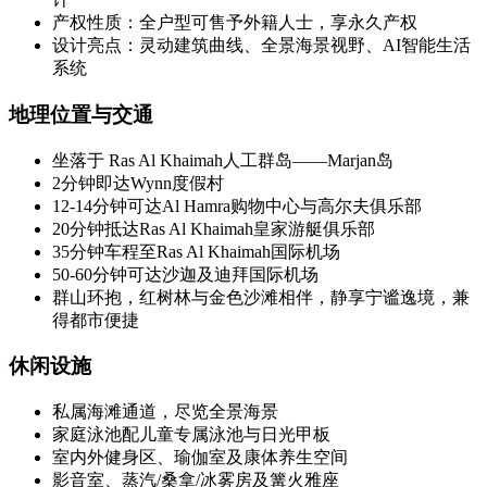
产权性质：全户型可售予外籍人士，享永久产权
设计亮点：灵动建筑曲线、全景海景视野、AI智能生活
系统
地理位置与交通
坐落于 Ras Al Khaimah人工群岛——Marjan岛
2分钟即达Wynn度假村
12-14分钟可达Al Hamra购物中心与高尔夫俱乐部
20分钟抵达Ras Al Khaimah皇家游艇俱乐部
35分钟车程至Ras Al Khaimah国际机场
50-60分钟可达沙迦及迪拜国际机场
群山环抱，红树林与金色沙滩相伴，静享宁谧逸境，兼
得都市便捷
休闲设施
私属海滩通道，尽览全景海景
家庭泳池配儿童专属泳池与日光甲板
室内外健身区、瑜伽室及康体养生空间
影音室、蒸汽/桑拿/冰雾房及篝火雅座