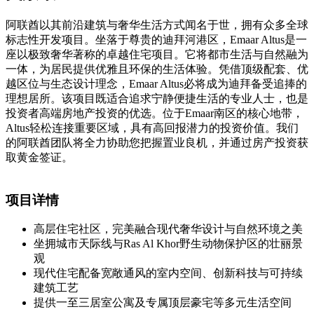
阿联酋以其前沿建筑与奢华生活方式闻名于世，拥有众多全球
标志性开发项目。坐落于尊贵的迪拜河港区，Emaar Altus是一
座以极致奢华著称的卓越住宅项目。它将都市生活与自然融为
一体，为居民提供优雅且环保的生活体验。凭借顶级配套、优
越区位与生态设计理念，Emaar Altus必将成为迪拜备受追捧的
理想居所。该项目既适合追求宁静便捷生活的专业人士，也是
投资者高端房地产投资的优选。位于Emaar南区的核心地带，
Altus轻松连接重要区域，具有高回报潜力的投资价值。我们
的阿联酋团队将全力协助您把握置业良机，并通过房产投资获
取黄金签证。
项目详情
高层住宅社区，完美融合现代奢华设计与自然环境之美
坐拥城市天际线与Ras Al Khor野生动物保护区的壮丽景
观
现代住宅配备宽敞通风的室内空间、创新科技与可持续
建筑工艺
提供一至三居室公寓及专属顶层豪宅等多元生活空间