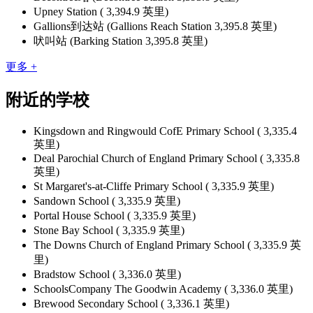
Upney Station ( 3,394.9 英里)
Gallions到达站 (Gallions Reach Station 3,395.8 英里)
吠叫站 (Barking Station 3,395.8 英里)
更多 +
附近的学校
Kingsdown and Ringwould CofE Primary School ( 3,335.4
英里)
Deal Parochial Church of England Primary School ( 3,335.8
英里)
St Margaret's-at-Cliffe Primary School ( 3,335.9 英里)
Sandown School ( 3,335.9 英里)
Portal House School ( 3,335.9 英里)
Stone Bay School ( 3,335.9 英里)
The Downs Church of England Primary School ( 3,335.9 英
里)
Bradstow School ( 3,336.0 英里)
SchoolsCompany The Goodwin Academy ( 3,336.0 英里)
Brewood Secondary School ( 3,336.1 英里)