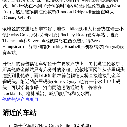
城。Jubilee线在不到10分钟的时间内就能到达伦敦西区(West
End)，然后继续前往伦敦桥(London Bridge)和金丝雀码头
(Canary Wharf)。
该地区的交通服务非常好，地铁Jubilee线和大都会线在瑞士小
镇(Swiss Cottage)和芬奇利路(Finchley Road)设有车站，陆路
Thameslink和Silverlink地铁网络在西汉普斯特(West
Hampstead)、芬奇利路(Finchley Road)和弗朗格纳尔(Frognal)设
有车站。
升级后的德普福德车站位于主要铁路线上，向北通往伦敦桥，
距离伦敦金融城只有几分钟的路程。伦敦地面网络从萨里码头
连接到北伦敦，而DLR轻轨在德普福德大桥直接连接到金丝
雀码头。附近的萨里码头(Surrey Quays)也有一个水上巴士码
头，可以沿着泰晤士河向两边运送通勤者，停靠在
Docklands、格林威治、威斯敏斯特和切尔西。
伦敦热销产房项目
附近的车站
新十字车站 (New Cross Station 0.4 英里)