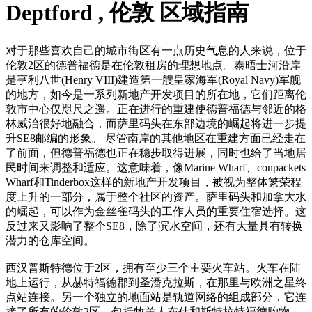
Deptford , 伦敦 区域指南
对于那些喜欢自己的城市街区有一点历史气息的人来说，位于
伦敦2区的德普福德是在伦敦租房的理想地点。泰晤士河沿岸
是亨利八世(Henry VIII)建造第一艘皇家海军(Royal Navy)军舰
的地方，如今是一系列新地产开发项目的所在地，它们距离伦
敦市中心仅咫尺之遥。正在进行的重建使德普福德与邻近的格
林威治很好地融合，而萨里码头在东部边境的崛起将进一步提
升SE8邮编的形象。 尽管南岸的其他地区在重建方面已经走在
了前面，但德普福德也正在稳步取得进展，同时也给了当地居
民时间来调整和适应。这意味着，像Marine Wharf、conpackets
Wharf和Tinderbox这样的新地产开发项目，被视为整体繁荣程
度上升的一部分，属于整个社区的资产。萨里码头和加拿大水
的崛起，可以作为金丝雀码头的工作人员的重要住宿选择。这
反过来又影响了整个SE8，除了滨水空间，还有大量具有转换
潜力的仓库空间。
西汉普斯特德位于2区，拥有至少三个主要火车站。火车在陆
地上运行，从赫特福德郡到圣潘克拉斯，在那里与欧洲之星终
点站连接。另一个独立的地面站是轨道网络的组成部分，它连
接了所有的伦敦2区，包括牧羊人布什和斯特拉特福德购物